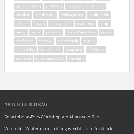
gmundnerberg
grünberg
handy-schnappschuss
hausbau
herzklopfen
hobbygärtner
in-olle-farbn
konzert
kreativ
leinwandbild
malediven
natur
nemo
nexus
posterxxl
poxrucker-sisters
rezept
schifahren
schitour
schnorcheln
segeln
sightseeing
smartphone
snapseed
städtetrip
traunsee
unterwasserfoto
wandern
AKTUELLE BEITRÄGE
Smartphone-Foto-Workshop am Altausseer See
Wenn der Winter dem Frühling weicht – ein Rückblick