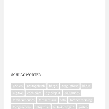
Folge mir auf Instagram
SCHLAGWÖRTER
backen
bautagebuch
berge
berglufttour
berlin
big-five
coco-palm
diy-projekt
doktorfisch
familienmensch
fernsehturm
foto
fotobearbeitung
fotogeschenk
fotografie
frühwindsegeln
garten