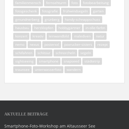
familienmensch
fernsehturm
foto
fotobearbeitung
fotogeschenk
fotografie
frühwindsegeln
garten
gmundnerberg
grünberg
handy-schnappschuss
hausbau
herzklopfen
hobbygärtner
in-olle-farbn
konzert
kreativ
leinwandbild
malediven
natur
nemo
nexus
posterxxl
poxrucker-sisters
rezept
schifahren
schitour
schnorcheln
segeln
sightseeing
smartphone
snapseed
städtetrip
traunsee
unterwasserfoto
wandern
AKTUELLE BEITRÄGE
Smartphone-Foto-Workshop am Altausseer See