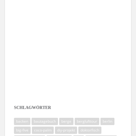
Folge mir auf Instagram
SCHLAGWÖRTER
backen
bautagebuch
berge
berglufttour
berlin
big-five
coco-palm
diy-projekt
doktorfisch