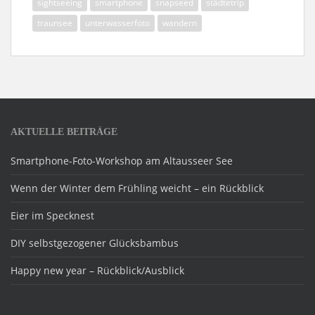
sightseeing
smartphone
snapseed
städtetrip
traunsee
unterwasserfoto
wandern
AKTUELLE BEITRÄGE
Smartphone-Foto-Workshop am Altausseer See
Wenn der Winter dem Frühling weicht – ein Rückblick
Eier im Specknest
DIY selbstgezogener Glücksbambus
Happy new year – Rückblick/Ausblick