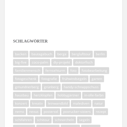
Folge mir auf Instagram
SCHLAGWÖRTER
backen
bautagebuch
berge
berglufttour
berlin
big-five
coco-palm
diy-projekt
doktorfisch
familienmensch
fernsehturm
foto
fotobearbeitung
fotogeschenk
fotografie
frühwindsegeln
garten
gmundnerberg
grünberg
handy-schnappschuss
hausbau
herzklopfen
hobbygärtner
in-olle-farbn
konzert
kreativ
leinwandbild
malediven
natur
nemo
nexus
posterxxl
poxrucker-sisters
rezept
schifahren
schitour
schnorcheln
segeln