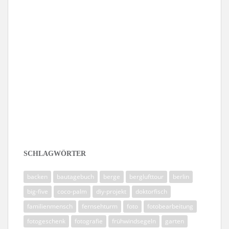
Folge mir auf Instagram
SCHLAGWÖRTER
backen
bautagebuch
berge
berglufttour
berlin
big-five
coco-palm
diy-projekt
doktorfisch
familienmensch
fernsehturm
foto
fotobearbeitung
fotogeschenk
fotografie
frühwindsegeln
garten