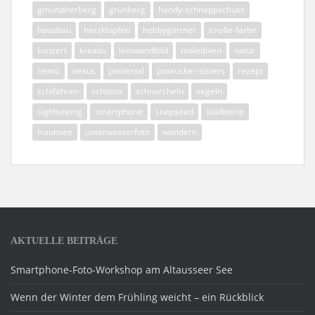
gmundnerberg
grünberg
handy-schnappschuss
hausbau
herzklopfen
hobbygärtner
in-olle-farbn
konzert
kreativ
leinwandbild
malediven
natur
nemo
nexus
posterxxl
poxrucker-sisters
rezept
schifahren
schitour
schnorcheln
segeln
sightseeing
smartphone
snapseed
städtetrip
traunsee
unterwasserfoto
wandern
AKTUELLE BEITRÄGE
Smartphone-Foto-Workshop am Altausseer See
Wenn der Winter dem Frühling weicht – ein Rückblick