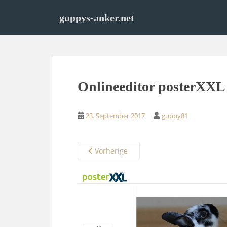
S
k
guppys-anker.net
i
p
t
o
m
Onlineeditor posterXXL
a
i
n
23. September 2017
guppy81
c
o
n
Vorherige
t
e
n
t