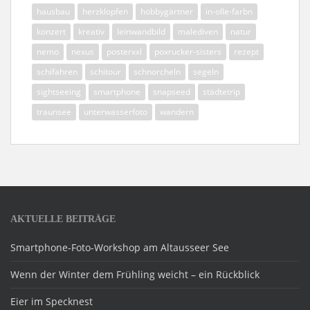
hausbau
herzklopfen
hobbygärtner
in-olle-farbn
konzert
kreativ
leinwandbild
malediven
natur
nemo
nexus
posterxxl
poxrucker-sisters
rezept
schifahren
schitour
schnorcheln
segeln
sightseeing
smartphone
snapseed
städtetrip
traunsee
unterwasserfoto
wandern
AKTUELLE BEITRÄGE
Smartphone-Foto-Workshop am Altausseer See
Wenn der Winter dem Frühling weicht – ein Rückblick
Eier im Specknest