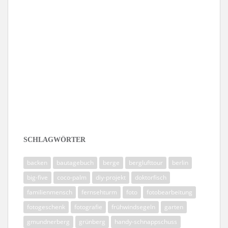
Folge mir auf Instagram
SCHLAGWÖRTER
backen
bautagebuch
berge
berglufttour
berlin
big-five
coco-palm
diy-projekt
doktorfisch
familienmensch
fernsehturm
foto
fotobearbeitung
fotogeschenk
fotografie
frühwindsegeln
garten
gmundnerberg
grünberg
handy-schnappschuss