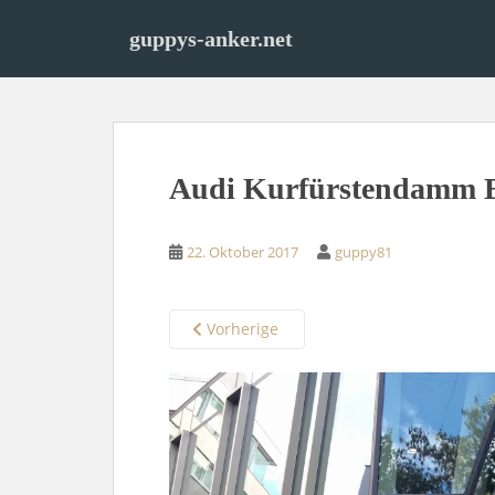
S
k
guppys-anker.net
i
p
t
o
m
Audi Kurfürstendamm B
a
i
n
22. Oktober 2017
guppy81
c
o
n
Vorherige
t
e
n
t