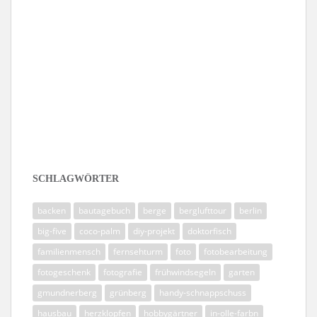
Folge mir auf Instagram
SCHLAGWÖRTER
backen
bautagebuch
berge
berglufttour
berlin
big-five
coco-palm
diy-projekt
doktorfisch
familienmensch
fernsehturm
foto
fotobearbeitung
fotogeschenk
fotografie
frühwindsegeln
garten
gmundnerberg
grünberg
handy-schnappschuss
hausbau
herzklopfen
hobbygärtner
in-olle-farbn