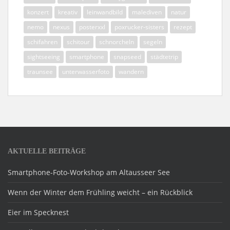
konzert
kreativ
leinwandbild
malediven
natur
nemo
nexus
posterxxl
poxrucker-sisters
rezept
schifahren
schitour
schnorcheln
segeln
sightseeing
smartphone
snapseed
städtetrip
traunsee
unterwasserfoto
wandern
AKTUELLE BEITRÄGE
Smartphone-Foto-Workshop am Altausseer See
Wenn der Winter dem Frühling weicht – ein Rückblick
Eier im Specknest