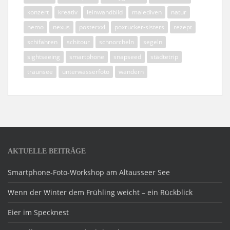
konzert
kreativ
leinwandbild
malediven
natur
nemo
nexus
posterxxl
poxrucker-sisters
rezept
schifahren
schitour
schnorcheln
segeln
sightseeing
smartphone
snapseed
städtetrip
traunsee
unterwasserfoto
wandern
AKTUELLE BEITRÄGE
Smartphone-Foto-Workshop am Altausseer See
Wenn der Winter dem Frühling weicht – ein Rückblick
Eier im Specknest