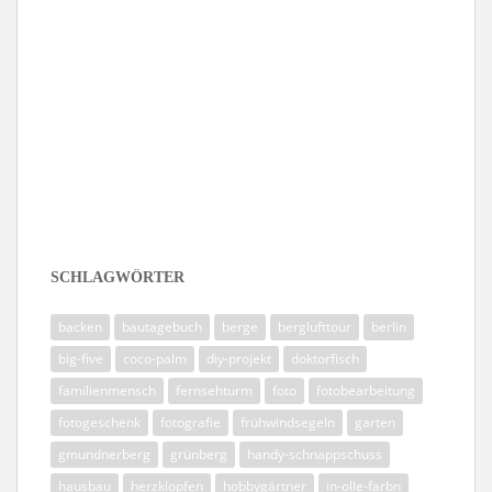
Folge mir auf Instagram
SCHLAGWÖRTER
backen
bautagebuch
berge
berglufttour
berlin
big-five
coco-palm
diy-projekt
doktorfisch
familienmensch
fernsehturm
foto
fotobearbeitung
fotogeschenk
fotografie
frühwindsegeln
garten
gmundnerberg
grünberg
handy-schnappschuss
hausbau
herzklopfen
hobbygärtner
in-olle-farbn