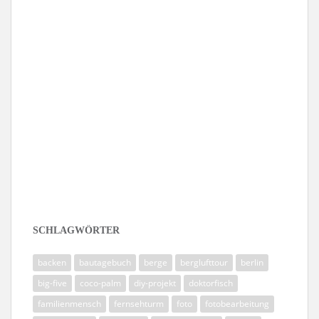
Folge mir auf Instagram
SCHLAGWÖRTER
backen
bautagebuch
berge
berglufttour
berlin
big-five
coco-palm
diy-projekt
doktorfisch
familienmensch
fernsehturm
foto
fotobearbeitung