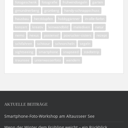
fotogeschenk
fotografie
frühwindsegeln
garten
gmundnerberg
grünberg
handy-schnappschuss
hausbau
herzklopfen
hobbygärtner
in-olle-farbn
konzert
kreativ
leinwandbild
malediven
natur
nemo
nexus
posterxxl
poxrucker-sisters
rezept
schifahren
schitour
schnorcheln
segeln
sightseeing
smartphone
snapseed
städtetrip
traunsee
unterwasserfoto
wandern
AKTUELLE BEITRÄGE
Smartphone-Foto-Workshop am Altausseer See
Wenn der Winter dem Frühling weicht – ein Rückblick